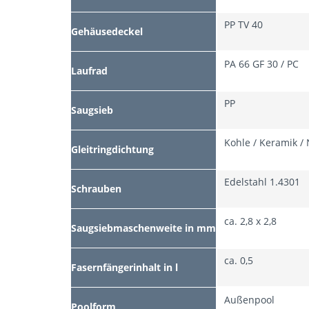
PP TV 40
Gehäusedeckel
PA 66 GF 30 / PC
Laufrad
PP
Saugsieb
Kohle / Keramik /
Gleitringdichtung
Edelstahl 1.4301
Schrauben
ca. 2,8 x 2,8
Saugsiebmaschenweite in mm
ca. 0,5
Fasernfängerinhalt in l
Außenpool
Poolform