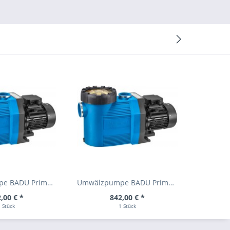
Umwälzpumpe BADU Prime 11 W/ 230V
Umwälzpumpe BADU Prime 7 W/ 230V
,00 € *
842,00 € *
 Stück
1 Stück