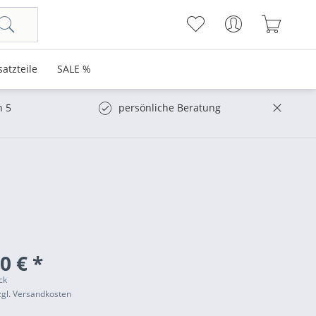
satzteile
SALE %
n 5
persönliche Beratung
0 € *
ck
zgl. Versandkosten