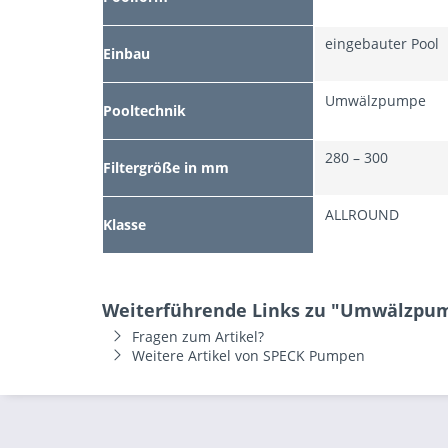
eingebauter Pool
Einbau
Umwälzpumpe
Pooltechnik
280 – 300
Filtergröße in mm
ALLROUND
Klasse
Weiterführende Links zu "Umwälzpum
Fragen zum Artikel?
Weitere Artikel von SPECK Pumpen