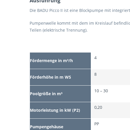
Ausführung
Die BADU Picco II ist eine Blockpumpe mit integrie
Pumpenwelle kommt mit dem im Kreislauf befindli
Teilen (elektrische Trennung).
4
Fördermenge in m³/h
8
Förderhöhe in m WS
10 – 30
Poolgröße in m³
0,20
Motorleistung in kW (P2)
PP
Pumpengehäuse