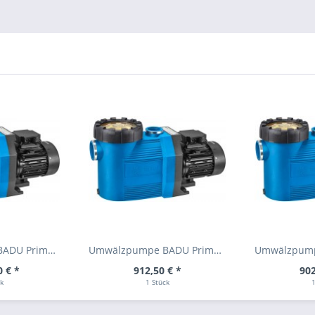
Umwälzpumpe BADU Prime 15 W/ 230V
Umwälzpumpe BADU Prime 13 D/ 400V
0 € *
912,50 € *
902
ck
1 Stück
1