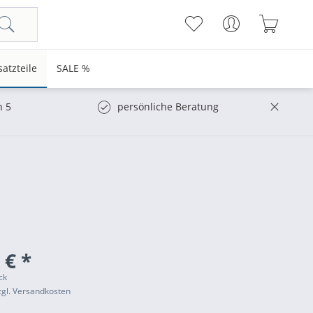
satzteile
SALE %
n 5
persönliche Beratung
 € *
ck
zgl. Versandkosten