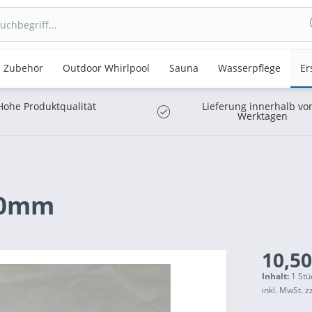
Zubehör
Outdoor Whirlpool
Sauna
Wasserpflege
Er
Hohe Produktqualität
Lieferung innerhalb vo
Werktagen
160mm
10,50
Inhalt:
1 Stü
inkl. MwSt.
z