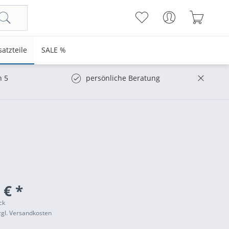
satzteile
SALE %
n 5
persönliche Beratung
 € *
ck
zgl. Versandkosten