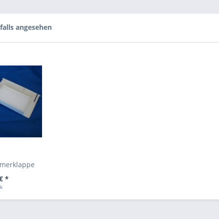
falls angesehen
merklappe
€ *
ck