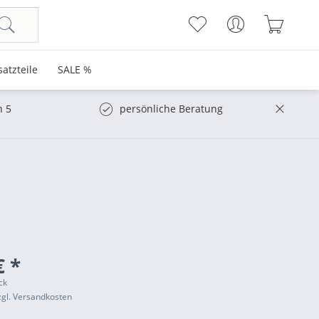
satzteile
SALE %
n 5
persönliche Beratung
€ *
ck
zgl. Versandkosten